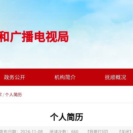
和广播电视局
政务公开
机构简介
抚顺概况
军
/
个人简历
个人简历
发布日期：2024-11-08
阅读次数：
660
【
我要打印
】
【
关闭