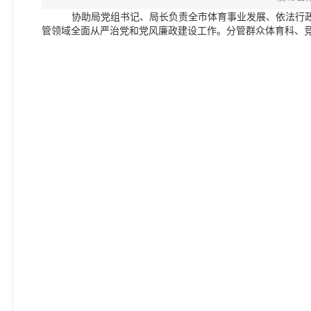
协助
局党组书记、局长
负责全市体育事业发展、
依法行
管领域全面从严治党
和
党风廉政建设工作。分管
群众体育科、