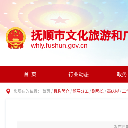
抚顺市文化旅游和
whly.fushun.gov.cn
首页
行业动态
政务
您现在的位置：
首页
/
机构简介
/
领导分工
/
副局长
/
高庆彬
/
工
发布日期：