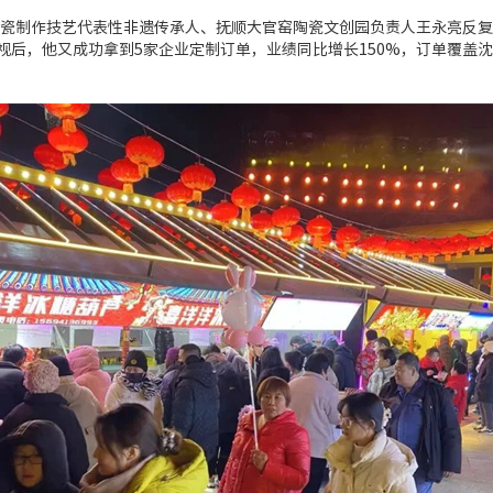
瓷制作技艺代表性非遗传承人、抚顺大官窑陶瓷文创园负责人王永亮反复
央视后，他又成功拿到5家企业定制订单，业绩同比增长150%，订单覆盖