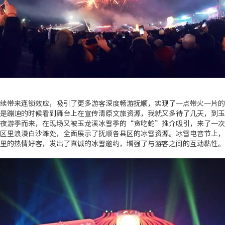
续带来连锁效应，吸引了更多游客深度畅游抚顺，实现了一点带火一片的
是蹦迪的时候看到舞台上在宣传清原文旅资源，我就又多待了几天，到玉
夜游季而来，在现场又被玉龙溪冰雪季的“贪吃蛇”推介吸引，来了一次
区里浪漫白沙滩处，全面展示了抚顺各县区的冰雪资源。冰雪电音节上，
里的热情好客，发出了真诚的冰雪邀约，增强了与游客之间的互动黏性。