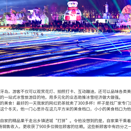
牙岛，游客不仅可以观赏花灯、拍照打卡、互动蹦迪，还可以品味各类美
的一站式冰雪旅游目的地，用多元化的业态助推冰雪经济做大做强。
的美食！最好的一天我家的网红奶茶就卖了300多杯！杯子是找厂家专门
这个冬天，他一门心思扑在这几平方米的美食档口，小小的美食档口为他
自家的精品果干走出乡镇进城“打拼”。令他没想到的是，自家果干乘着
场销售收入，更收获了900多位微信顾客的信赖。这些新顾客中有四分之