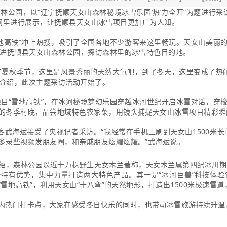
林公园，以“辽宁抚顺天女山森林秘境冰雪乐园‘热’力全开”为题进行采访
金时间里进行展示，让抚顺县天女山冰雪项目更加广为人知。
雪地高铁”冲上热搜，吸引了全国各地不少游客来这里畅玩。天女山美丽
走进抚顺县天女山森林公园，探访森林里的冰雪特色目的地。
在夏秋季节，这里是风景秀丽的天然大氧吧，到了冬天，这里变成了热
情介绍，此次主题采访活动开始了。
项目“雪地高铁”，在冰河秘境梦幻乐园穿越冰河世纪开启冰雪对话，穿
的冬季村晚，品尝地域特色农家菜，用镜头捕捉天女山冰雪项目精彩瞬
客武海斌接受了央视记者采访。“我经常在手机上刷到天女山1500米长
多录些视频发朋友圈，和亲戚朋友炫耀炫耀。”武海斌说。
绍，森林公园以近十万株野生天女木兰著称，天女木兰属
第四纪冰川期
一特有优势，集中力量打造两大特色产品。其一是“冰河巨兽”科技体验
“雪地高铁”，利用天女山“十八弯”的天然地形，打造出1500米极速
热门打卡点，大家在感受冬日快乐的同时，也带动冰雪旅游持续升温，将