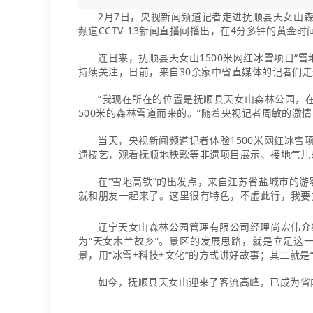
2月7日，央视新闻频道记者走进抚顺县天女山森
频道CCTV-13新闻直播间播出，在4分多钟的黄
连日来，抚顺县天女山1500米网红冰雪项目“
持续关注，日前，来自30余家中省直媒体的记者们
“我现在所在的位置是抚顺县天女山森林公园，
500米的森林雪道而来的。”随着央视记者周敏的激
当天，央视新闻频道记者体验1500米网红冰雪
遗技艺，观看抚顺地秧歌等非遗项目展示、接地气儿
在“雪地高铁”的出发点，来自江苏省盐城市的游
就和朋友一起来了。这里很有特色，不虚此行，我要
辽宁天女山森林公园管理有限公司经理尚宏伟介
为“天女木兰故乡”。景区的发展思路，就是立足这
景，用“冰雪+科技+文化”的方式讲好故事；其二就是
如今，抚顺县天女山迎来了客流高峰，已成为省内