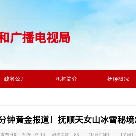
和广播电视局
政务公开
机构简介
抚顺概况
4分钟黄金报道！抚顺天女山冰雪秘境
发布日期：2026-02-10
阅读次数：
86
【
我要打印
】
【
关闭
】