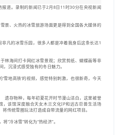
报道。录制的新闻已于2月8日11时30分在央视新闻
的雪景、火热的冰雪旅游场面更是得到全国各大媒体的
闹非凡的冰雪乐园，很多人都是冲着我身后这条长达1
梭于林海间打卡网红冰雪景观；欣赏剪纸、蝴蝶画等非
间，沉浸式感受独有的冬日魅力。
的‘雪地高铁’的视频，感觉特别刺激，也很新奇，今天
遗存物种，每年初夏花开时节漫山洁白，这里被誉
馆，该馆深度融合天女木兰文化IP和远古巨兽生活场
雪道，将传统雪圈玩法打造成自带流量的网红项目。
“冷冰雪”转化为“热经济”。