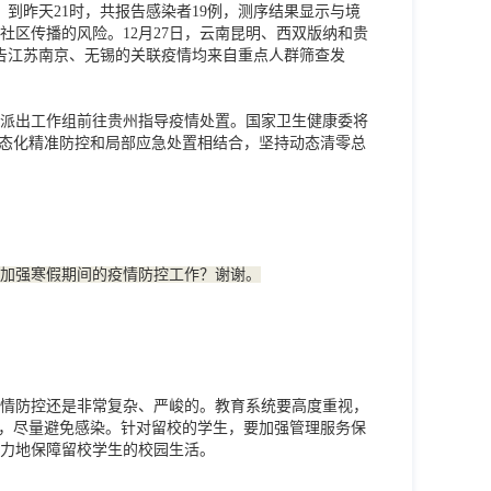
到昨天21时，共报告感染者19例，测序结果显示与境
区传播的风险。12月27日，云南昆明、西双版纳和贵
报告江苏南京、无锡的关联疫情均来自重点人群筛查发
派出工作组前往贵州指导疫情处置。国家卫生健康委将
常态化精准防控和局部应急处置相结合，坚持动态清零总
加强寒假期间的疫情防控工作？谢谢。
情防控还是非常复杂、严峻的。教育系统要高度重视，
护，尽量避免感染。针对留校的学生，要加强管理服务保
力地保障留校学生的校园生活。