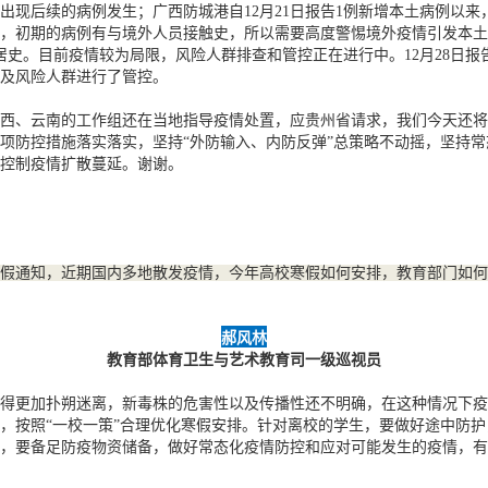
现后续的病例发生；广西防城港自12月21日报告1例新增本土病例以来，
，初期的病例有与境外人员接触史，所以需要高度警惕境外疫情引发本土社
居史。目前疫情较为局限，风险人群排查和管控正在进行中。12月28日
及风险人群进行了管控。
西、云南的工作组还在当地指导疫情处置，应贵州省请求，我们今天还将
项防控措施落实落实，坚持“外防输入、内防反弹”总策略不动摇，坚持
控制疫情扩散蔓延。谢谢。
假通知，近期国内多地散发疫情，今年高校寒假如何安排，教育部门如何
郝风林
教育部体育卫生与艺术教育司一级巡视员
得更加扑朔迷离，新毒株的危害性以及传播性还不明确，在这种情况下疫
，按照“一校一策”合理优化寒假安排。针对离校的学生，要做好途中防
，要备足防疫物资储备，做好常态化疫情防控和应对可能发生的疫情，有