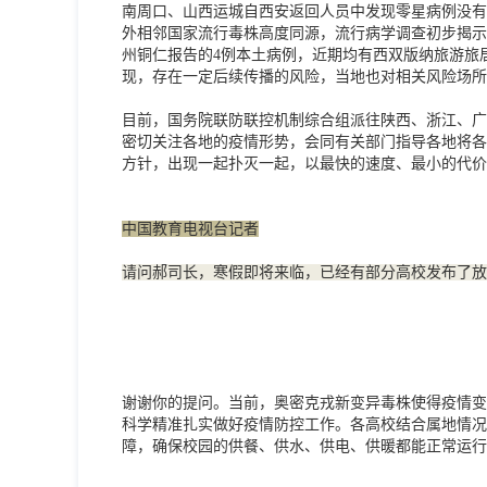
南周口、山西运城自西安返回人员中发现零星病例没有出
外相邻国家流行毒株高度同源，流行病学调查初步揭示
州铜仁报告的4例本土病例，近期均有西双版纳旅游旅
现，存在一定后续传播的风险，当地也对相关风险场所
目前，国务院联防联控机制综合组派往陕西、浙江、广
密切关注各地的疫情形势，会同有关部门指导各地将各
方针，出现一起扑灭一起，以最快的速度、最小的代价
中国教育电视台记者
请问郝司长，寒假即将来临，已经有部分高校发布了放
谢谢你的提问。当前，奥密克戎新变异毒株使得疫情变
科学精准扎实做好疫情防控工作。各高校结合属地情况
障，确保校园的供餐、供水、供电、供暖都能正常运行