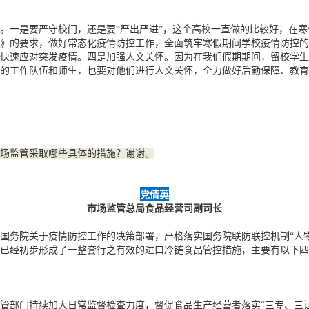
。一是要严守校门，还是要“严出严进”，这个高校一直做的比较好，在
》的要求，做好常态化疫情防控工作，全面筑牢寒假期间学校疫情防控的
快速应对突发疫情。四是加强人文关怀。因为在我们假期期间，留校学生
的工作队伍和师生，也要对他们进行人文关怀，全力做好后勤保障、教育
场监管采取哪些具体的措施？谢谢。
党倩英
市场监管总局食品经营司副司长
国务院关于疫情防控工作的决策部署，严格落实国务院联防联控机制“人
已经初步形成了一整套行之有效的进口冷链食品管控措施，主要有以下四
管部门持续加大日常监督检查力度，督促食品生产经营者落实“三专、三证