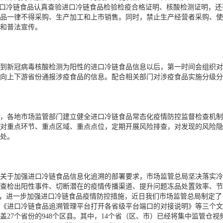
进口冷链食品认真查验进口冷链食品检验检疫合格证明、核酸检测证明，还
品一律不得采购、生产加工和上市销售。同时，禁止生产经营者采购、使
和普法宣传。
到新冠病毒核酸检测为阳性的进口冷链食品信息以后，第一时间会组织对
向上下游省份通报涉疫食品的信息。配合相关部门对涉疫食品实施分级分
，各地市场监管部门建立健全进口冷链食品常态化疫情防控监督检查机制
对重点环节、重点区域、重点点位，定期开展风险排查，对发现的风险隐
处。
关于加强进口冷链食品信息化追溯的部署要求，市场监管总局坚决落实冷
查检出阳性事件、切断潜在的疫情传播渠道、提升问题冻品处置效率、节
求，进一步加强进口冷链食品疫情防控措施，近日我们市场监管总局制定
《进口冷链食品追溯管理平台打开各省级平台端口的对接说明》等三个文
覆盖27个省份的948个区县。其中，14个省（区、市）已经将集中监管