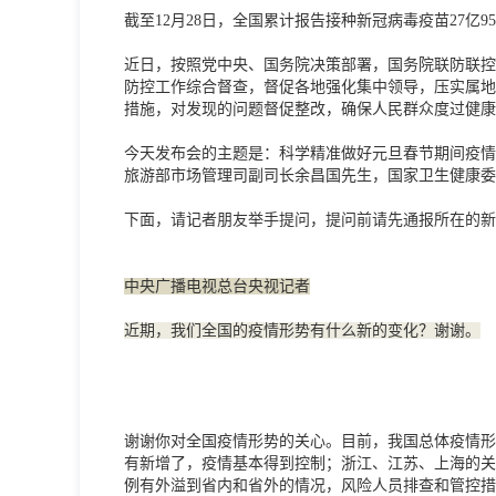
截至12月28日，全国累计报告接种新冠病毒疫苗27亿95
近日，按照党中央、国务院决策部署，国务院联防联控
防控工作综合督查，督促各地强化集中领导，压实属地
措施，对发现的问题督促整改，确保人民群众度过健康
今天发布会的主题是：科学精准做好元旦春节期间疫情
旅游部市场管理司副司长余昌国先生，国家卫生健康委
下面，请记者朋友举手提问，提问前请先通报所在的新
中央广播电视总台央视记者
近期，我们全国的疫情形势有什么新的变化？谢谢。
谢谢你对全国疫情形势的关心。目前，我国总体疫情形
有新增了，疫情基本得到控制；浙江、江苏、上海的关
例有外溢到省内和省外的情况，风险人员排查和管控措