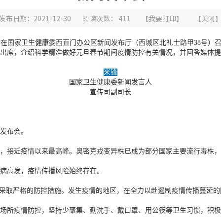
发布日期：2021-12-30
阅读次数：
411
【
我要打印
】
【
关闭
时，在国家卫生健康委西直门办公区新闻发布厅（西城区北礼士路甲38号）
出席，介绍科学精准做好元旦春节期间疫情防控有关情况，并回答媒体提
米锋
国家卫生健康委新闻发言人
宣传司副司长
发布会。
例，接近疫情以来最高峰。奥密克戎变异株已成为部分国家主要流行毒株，
病高发，疫情传播风险始终存在。
断采取严格的防控措施。发生疫情的地区，在全力以赴遏制疫情传播蔓延
场所疫情防控，坚持少聚集、勤洗手、戴口罩、用公筷等卫生习惯，积极