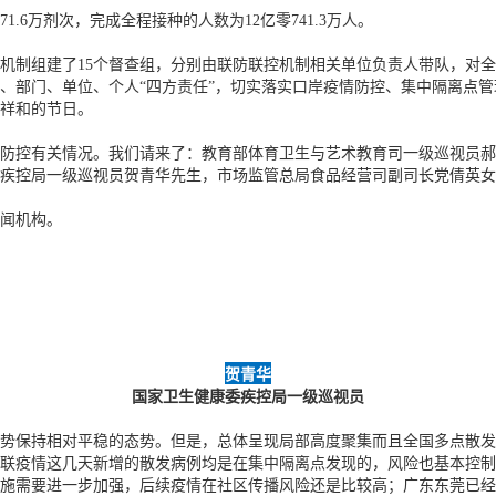
71.6万剂次，完成全程接种的人数为12亿零741.3万人。
机制组建了15个督查组，分别由联防联控机制相关单位负责人带队，对全
、部门、单位、个人“四方责任”，切实落实口岸疫情防控、集中隔离点
祥和的节日。
防控有关情况。我们请来了：教育部体育卫生与艺术教育司一级巡视员郝
疾控局一级巡视员贺青华先生，市场监管总局食品经营司副司长党倩英女
闻机构。
贺青华
国家卫生健康委疾控局一级巡视员
势保持相对平稳的态势。但是，总体呈现局部高度聚集而且全国多点散发
联疫情这几天新增的散发病例均是在集中隔离点发现的，风险也基本控制
施需要进一步加强，后续疫情在社区传播风险还是比较高；广东东莞已经