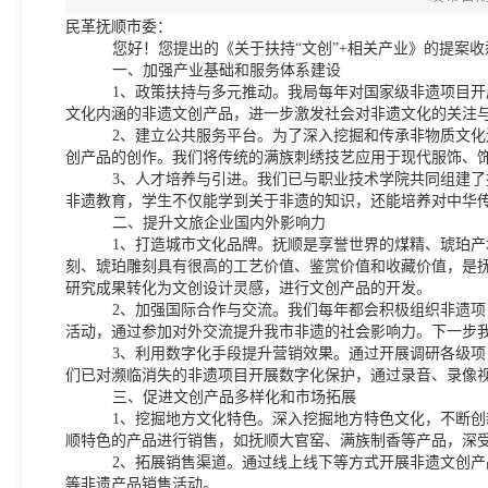
民革抚顺市委：
您好！您提出的
《关于扶持“文创”
+相关产业》的提案收
一、加强产业基础和服务体系建设
1、
政策扶持与多元推动。我局每年对国家级非遗项目开
文化内涵的非遗文创产品，进一步激发社会对非遗文化的关注
2、建立公共服务平台。为了深入挖掘和传承非物质文
创产品的创作。我们将传统的满族刺绣技艺应用于现代服饰、
3、人才培养与引进。我们已与职业技术学院共同组建
非遗教育，学生不仅能学到关于非遗的知识，还能培养对中华
二、提升文旅企业国内外影响力
1、打造城市文化品牌。抚顺是享誉世界的煤精、琥珀
刻、琥珀雕刻具有很高的工艺价值、鉴赏价值和收藏价值，是
研究成果转化为文创设计灵感，进行文创产品的开发。
2、加强国际合作与交流。我们每年都会积极组织非遗
活动，通过参加对外交流提升我市非遗的社会影响力。下一步
3、利用数字化手段提升营销效果。通过开展调研各级
们已对濒临消失的非遗项目开展数字化保护，通过录音、录像
三、促进文创产品多样化和市场拓展
1、挖掘地方文化特色。深入挖掘地方特色文化，不断
顺特色的产品进行销售，如抚顺大官窑、满族制香等产品，深
2、拓展销售渠道。通过线上线下等方式开展非遗文创
等非遗产品销售活动。